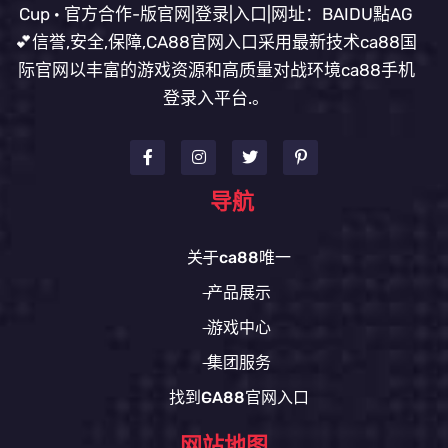
Cup · 官方合作-版官网|登录|入口|网址：BAIDU點AG
💕信誉,安全,保障,CA88官网入口采用最新技术ca88国
际官网以丰富的游戏资源和高质量对战环境ca88手机
登录入平台.。
导航
关于ca88唯一
产品展示
游戏中心
集团服务
找到CA88官网入口
网站地图