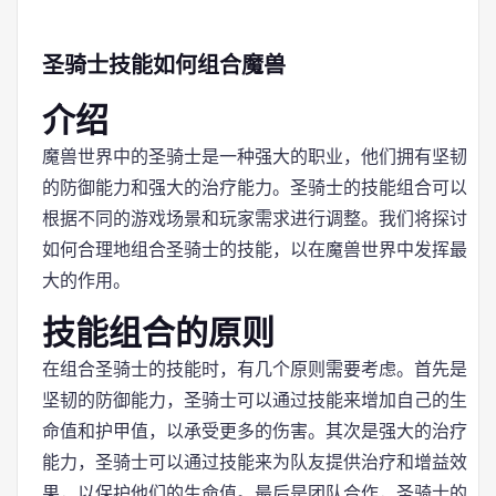
圣骑士技能如何组合魔兽
介绍
魔兽世界中的圣骑士是一种强大的职业，他们拥有坚韧
的防御能力和强大的治疗能力。圣骑士的技能组合可以
根据不同的游戏场景和玩家需求进行调整。我们将探讨
如何合理地组合圣骑士的技能，以在魔兽世界中发挥最
大的作用。
技能组合的原则
在组合圣骑士的技能时，有几个原则需要考虑。首先是
坚韧的防御能力，圣骑士可以通过技能来增加自己的生
命值和护甲值，以承受更多的伤害。其次是强大的治疗
能力，圣骑士可以通过技能来为队友提供治疗和增益效
果，以保护他们的生命值。最后是团队合作，圣骑士的