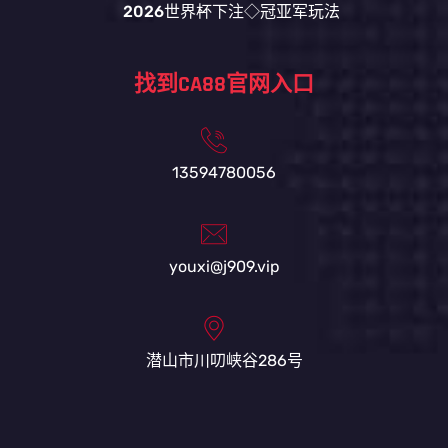
2026世界杯下注◇冠亚军玩法
找到CA88官网入口
13594780056
youxi@j909.vip
潜山市川叨峡谷286号