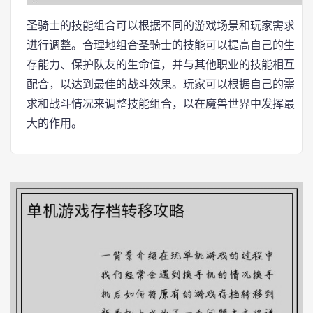
圣骑士的技能组合可以根据不同的游戏场景和玩家需求
进行调整。合理地组合圣骑士的技能可以提高自己的生
存能力、保护队友的生命值，并与其他职业的技能相互
配合，以达到最佳的战斗效果。玩家可以根据自己的需
求和战斗情况来调整技能组合，以在魔兽世界中发挥最
大的作用。