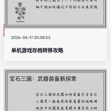
2026-04-17 20:38:53
单机游戏存档转移攻略