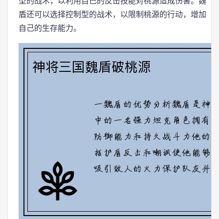
型的战术，以利用自己的反击技能对桃源造成伤害。魏
盾还可以选择控制型的战术，以限制桃源的行动，增加
自己的生存能力。