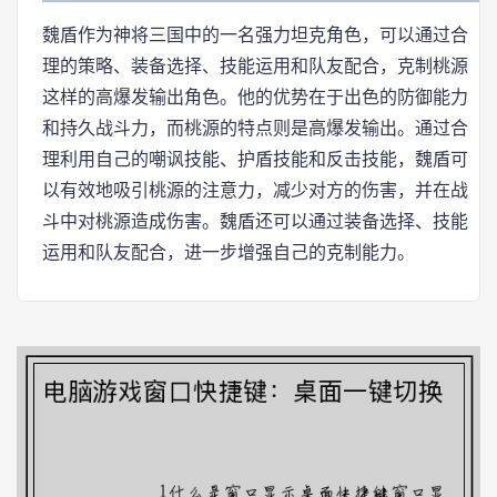
魏盾作为神将三国中的一名强力坦克角色，可以通过合
理的策略、装备选择、技能运用和队友配合，克制桃源
这样的高爆发输出角色。他的优势在于出色的防御能力
和持久战斗力，而桃源的特点则是高爆发输出。通过合
理利用自己的嘲讽技能、护盾技能和反击技能，魏盾可
以有效地吸引桃源的注意力，减少对方的伤害，并在战
斗中对桃源造成伤害。魏盾还可以通过装备选择、技能
运用和队友配合，进一步增强自己的克制能力。