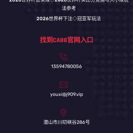
法参考
2026世界杯下注◇冠亚军玩法
找到CA88官网入口
13594780056
youxi@j909.vip
潜山市川叨峡谷286号