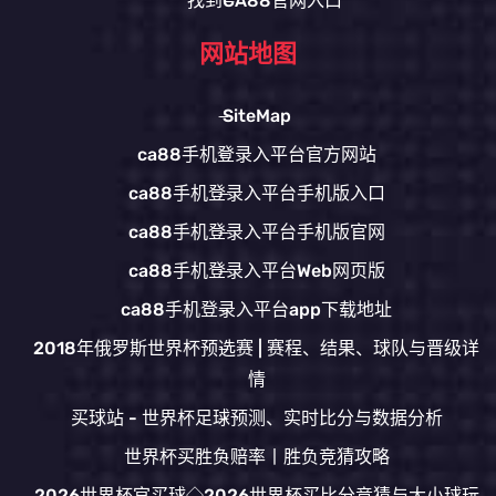
找到CA88官网入口
网站地图
SiteMap
ca88手机登录入平台官方网站
ca88手机登录入平台手机版入口
ca88手机登录入平台手机版官网
ca88手机登录入平台Web网页版
ca88手机登录入平台app下载地址
2018年俄罗斯世界杯预选赛 | 赛程、结果、球队与晋级详
情
买球站 - 世界杯足球预测、实时比分与数据分析
世界杯买胜负赔率丨胜负竞猜攻略
2026世界杯官买球◇2026世界杯买比分竞猜与大小球玩