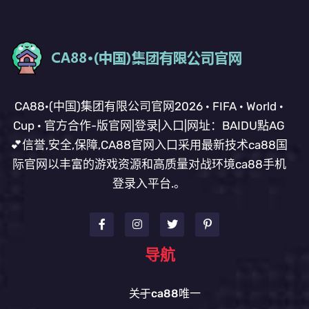
CA88·(中国)集团有限公司官网2026 · FIFA · World ·
Cup · 官方合作-版官网|登录|入口|网址：BAIDU點AG
💕信誉,安全,保障,CA88官网入口采用最新技术ca88国
际官网以丰富的游戏资源和高质量对战环境ca88手机
登录入平台.。
导航
关于ca88唯一