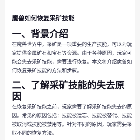
魔兽如何恢复采矿技能
一、背景介绍
在魔兽世界中，采矿是一项重要的生产技能，可以为玩
家提供金属矿石和宝石等资源。由于各种原因，玩家可
能会失去采矿技能，需要进行恢复。本文将介绍魔兽如
何恢复采矿技能的方法和步骤。
二、了解采矿技能的失去原
因
在恢复采矿技能之前，玩家需要了解采矿技能失去的原
因。常见的原因包括：技能被遗忘、技能被替代、技能
被取消或技能被禁用等。针对不同的原因，玩家需要采
取不同的恢复方法。