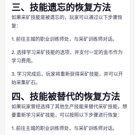
三、技能遗忘的恢复方法
如果采矿技能是被遗忘的，玩家可以通过以下步骤恢
复：
1. 前往主城的职业训练师处，与采矿训练师对话。
2. 选择学习采矿技能的选项，并支付一定的金币作为
学习费用。
3. 学习完成后，玩家将重新获得采矿技能，并可以开
始采集矿石。
四、技能被替代的恢复方法
如果玩家曾经选择了其他生产技能来替代采矿技能，想
要重新学习采矿技能，可以按照以下步骤进行恢复：
1. 前往主城的职业训练师处，与采矿训练师对话。