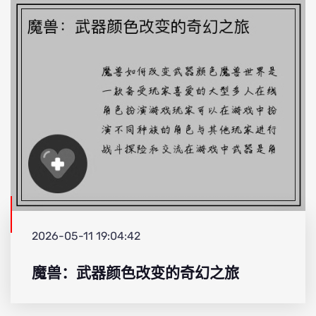
2026-05-11 19:04:42
魔兽：武器颜色改变的奇幻之旅