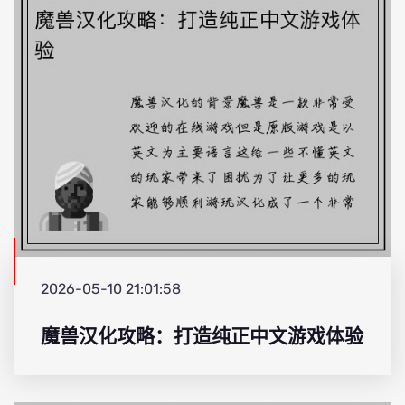
2026-05-10 21:01:58
魔兽汉化攻略：打造纯正中文游戏体验