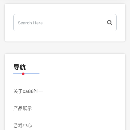
导航
关于ca88唯一
产品展示
游戏中心