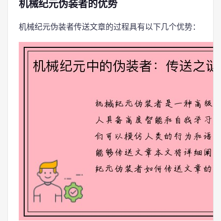
机械纪元伪装者的优势
机械纪元伪装者传送文章的过程具有以下几个优势：