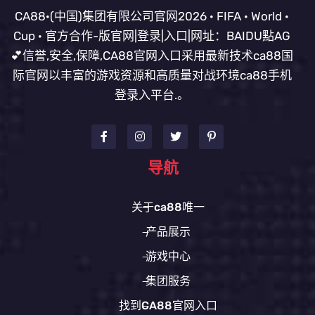
CA88·(中国)集团有限公司官网2026 · FIFA · World ·
Cup · 官方合作-版官网|登录|入口|网址：BAIDU點AG
💕信誉,安全,保障,CA88官网入口采用最新技术ca88国
际官网以丰富的游戏资源和高质量对战环境ca88手机
登录入平台.。
导航
关于ca88唯一
产品展示
游戏中心
集团服务
找到CA88官网入口