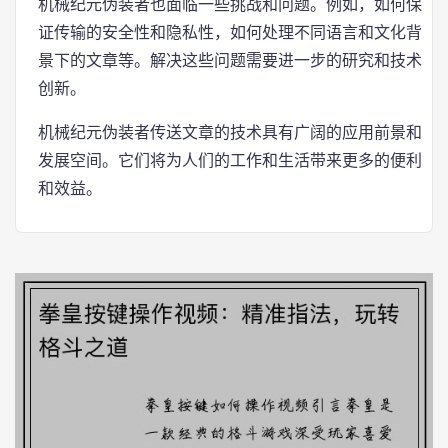
机械纪元伪装者也面临一些挑战和问题。例如，如何保
证传输的安全性和隐私性，如何处理不同语言和文化背
景下的文章等。解决这些问题需要进一步的研究和技术
创新。
机械纪元伪装者传送文章的技术具有广阔的应用前景和
发展空间。它们将为人们的工作和生活带来更多的便利
和效益。