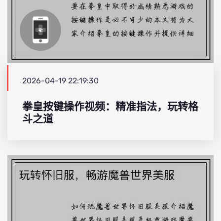
2026-04-19 22:19:30
拳皇按键操作视频：精准指法，玩转格
斗之道