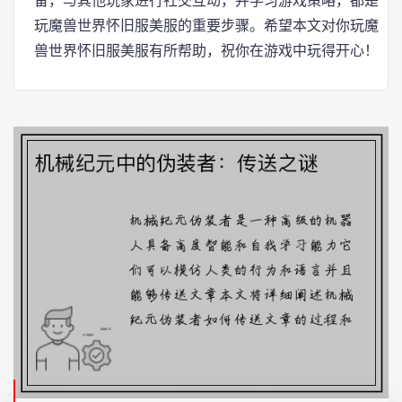
备，与其他玩家进行社交互动，并学习游戏策略，都是
玩魔兽世界怀旧服美服的重要步骤。希望本文对你玩魔
兽世界怀旧服美服有所帮助，祝你在游戏中玩得开心！