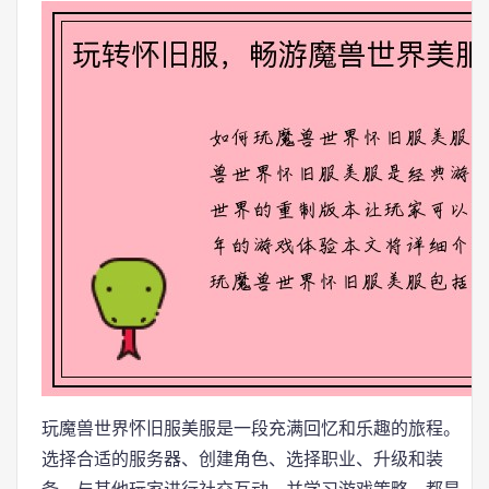
玩魔兽世界怀旧服美服是一段充满回忆和乐趣的旅程。
选择合适的服务器、创建角色、选择职业、升级和装