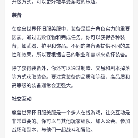
升级方式，可以更好地享受游戏的乐趣。
装备
在魔兽世界怀旧服美服中，装备是提升角色实力的重要
因素。通过击败怪物和完成任务，你可以获得各种装
备，如武器、护甲和饰品。不同的装备会提供不同的属
性和效果，所以要根据自己的职业和需求来选择装备。
除了获得装备外，你还可以通过制造、交易和副本掉落
等方式获取装备。要注意装备的品质和等级，高品质和
高等级的装备通常会更强大。
社交互动
魔兽世界怀旧服美服是一个多人在线游戏，社交互动是
非常重要的。你可以与其他玩家组队、加入公会、参加
战场和副本，与他们一起战斗和冒险。