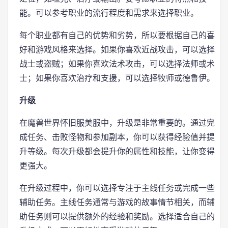
能。可以参考职业的流行程度和需求来选择职业。
每个职业都有自己的优势和劣势，所以要根据自己的喜
好和游戏风格来选择。如果你喜欢近战攻击，可以选择
战士或盗贼；如果你喜欢法术攻击，可以选择法师或术
士；如果你喜欢治疗和支援，可以选择牧师或德鲁伊。
升级
在魔兽世界怀旧服美服中，升级是非常重要的。通过完
成任务、击败怪物和参加副本，你可以获得经验值并提
升等级。每次升级都会提升你的属性和技能，让你变得
更强大。
在升级过程中，你可以选择专注于主线任务或完成一些
辅助任务。主线任务通常与游戏的故事情节相关，而辅
助任务则可以提供额外的经验和奖励。选择适合自己的